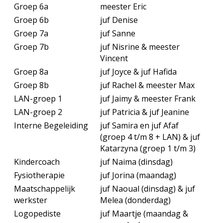
Groep 6a
meester Eric
Groep 6b
juf Denise
Groep 7a
juf Sanne
Groep 7b
juf Nisrine & meester
Vincent
Groep 8a
juf Joyce & juf Hafida
Groep 8b
juf Rachel & meester Max
LAN-groep 1
juf Jaimy & meester Frank
LAN-groep 2
juf Patricia & juf Jeanine
Interne Begeleiding
juf Samira en juf Afaf
(groep 4 t/m 8 + LAN) & juf
Katarzyna (groep 1 t/m 3)
Kindercoach
juf Naima (dinsdag)
Fysiotherapie
juf Jorina (maandag)
Maatschappelijk
juf Naoual (dinsdag) & juf
werkster
Melea (donderdag)
Logopediste
juf Maartje (maandag &