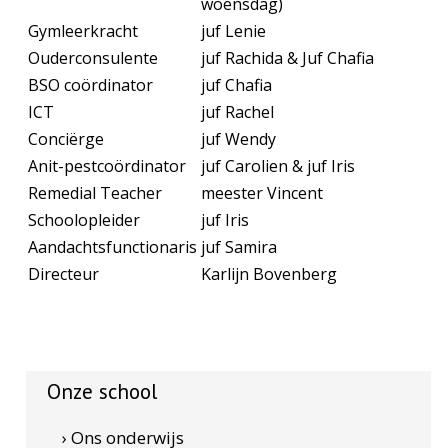
woensdag)
Gymleerkracht
juf Lenie
Ouderconsulente
juf Rachida & Juf Chafia
BSO coördinator
juf Chafia
ICT
juf Rachel
Conciërge
juf Wendy
Anit-pestcoördinator
juf Carolien & juf Iris
Remedial Teacher
meester Vincent
Schoolopleider
juf Iris
Aandachtsfunctionaris
juf Samira
Directeur
Karlijn Bovenberg
Onze school
› Ons onderwijs