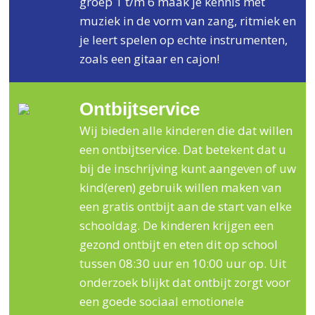
groep 1 t/m 6 maak je kennis met
muziek in de vorm van zang, ritmiek en
je leert spelen op echte instrumenten,
zoals een gitaar en cajon!
Ontbijtservice
Wij bieden alle kinderen die dat willen
een ontbijtservice. Dat betekent dat u
bij de inschrijving kunt aangeven of uw
kind(eren) gebruik willen maken van
een gratis ontbijt aan de start van elke
schooldag. De kinderen krijgen een
gezond ontbijt en eten dit op school
tussen 08:30 uur en 10:00 uur op. Uit
onderzoek blijkt dat ontbijt zorgt voor
een goede sociaal emotionele