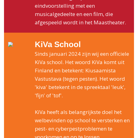
eindvoorstelling met een
musicalgedeelte en een film, die
afgespeeld wordt in het Maastheater.
KiVa School
Sinds januari 2024 zijn wij een officiele
KiVa school. Het woord KiVa komt uit
Finland en betekent: Kiusaamista
Vastustava (tegen pesten). Het woord
'kiva' betekent in de spreektaal 'leuk',
'fijn' of 'tof'.
KiVa heeft als belangrijkste doel het
welbevinden op school te versterken en
pest- en cyberpestproblemen te
voorkomen en op te lossen.