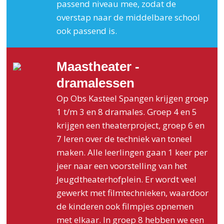
passend niveau mee, zodat de
overstap naar de middelbare school
ook passend is.
Maastheater -
dramalessen
Op Obs Kasteel Spangen krijgen groep
1 t/m 3 en 8 dramales. Groep 4 en 5
krijgen een theaterproject, groep 6 en
7 leren over de techniek van toneel
maken. Alle leerlingen gaan 1 keer per
jeer naar een voorstelling van het
Jeugdtheaterhofplein. Er wordt veel
gewerkt met filmtechnieken, waardoor
de kinderen ook filmpjes opnemen
met elkaar. In groep 8 hebben we een